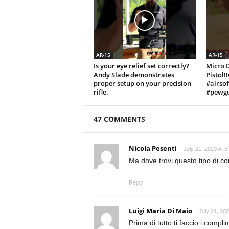
AR-15
AR-15
Is your eye relief set correctly?
Micro 
Andy Slade demonstrates
Pistol!
proper setup on your precision
#airso
rifle.
#pewgu
47 COMMENTS
Nicola Pesenti
July 21, 2023 At 
Ma dove trovi questo tipo di c
Reply
Luigi Maria Di Maio
July 21, 20
Prima di tutto ti faccio i compli