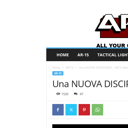
A
HOME
AR-15
TACTICAL LIGH
R
O
Home
AR-15
Una NUOVA DISCIPLINA! – AR15 #d
N
AR-15
e
Una NUOVA DISCIP
w
s
1520
47