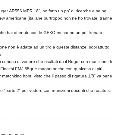
uger AR556 MPR 18", ho fatto un po' di ricerche e se ne
iew americane (italiane purtroppo non ne ho trovate, tranne
 che hai ottenuto con le GEKO mi hanno un po' frenato
ne non è adatta ad un tiro a queste distanze, soprattutto
e.
curioso di vedere che risultati da il Ruger con munizioni di
 Fiocchi FMJ 55gr e magari anche con qualcosa di più
matchking hpbt, visto che il passo di rigatura 1/8" va bene
eo "parte 2" per vedere con munizioni decenti che rosate si
e we go again.