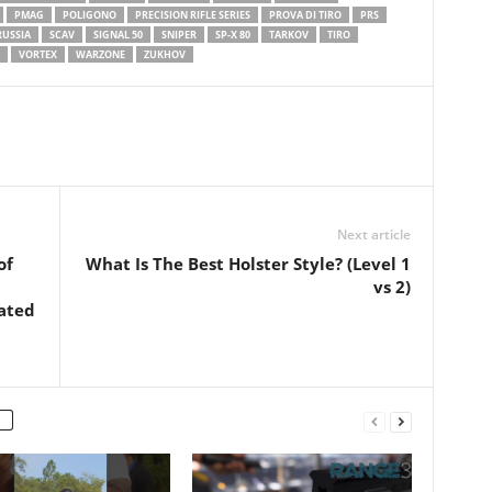
PMAG
POLIGONO
PRECISION RIFLE SERIES
PROVA DI TIRO
PRS
RUSSIA
SCAV
SIGNAL 50
SNIPER
SP-X 80
TARKOV
TIRO
VORTEX
WARZONE
ZUKHOV
Next article
of
What Is The Best Holster Style? (Level 1
vs 2)
ated