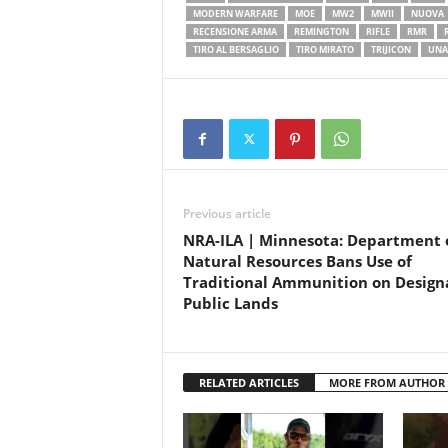
MODERN WARFARE
MOE
MW2
MWII
NUOVA
RECENSIONE ARMA
REMINGTON
RIFLE
RMR
TIRO AL BERSAGLIO
TIRO MIRATO
TRIJICON
UNA
Previous article
NRA-ILA | Minnesota: Department 
Natural Resources Bans Use of
Traditional Ammunition on Design
Public Lands
RELATED ARTICLES
MORE FROM AUTHOR