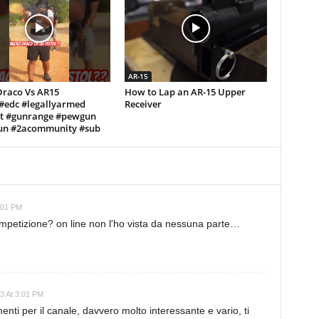
AR-15
Draco Vs AR15
How to Lap an AR-15 Upper
!#edc #legallyarmed
Receiver
ft #gunrange #pewgun
n #2acommunity #sub
3:01 PM
ompetizione? on line non l'ho vista da nessuna parte…
23 At 3:01 PM
menti per il canale, davvero molto interessante e vario, ti