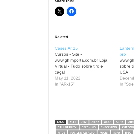
Share this:
Related
Cases Ar 15
Lantern
Cursos - Site -
pro
www.ghimporta.com.br Loja
www.gh
Virtual - Tudo sobre tiro e
sobre t
caça!
USA
May 11, 2022
Decemb
In "AR-15"
In "Str
TAGS
#EFT
7.62
AK-47
AK47
AR-15
AR1
CALL OF DUTY
CECCHINO
CHECCHINO
CHRONO
FITDS
FUCILE D'ASSALTO
FUCILI
IDPA
IPSC