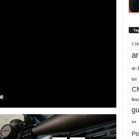
Tag
5.56
ar
ar-
Bill
C
fir
g
M4
Pis