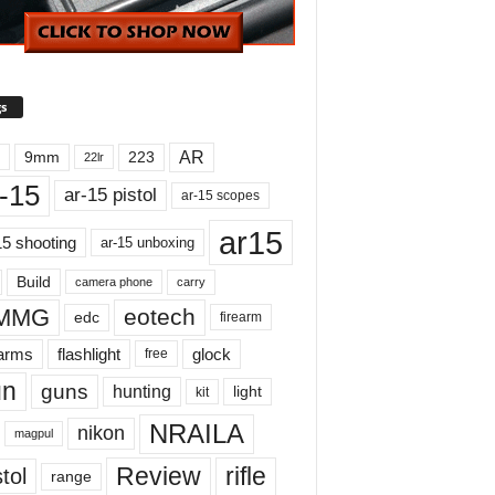
s
AR
9mm
223
22lr
-15
ar-15 pistol
ar-15 scopes
ar15
15 shooting
ar-15 unboxing
Build
carry
camera phone
MMG
eotech
edc
firearm
earms
flashlight
glock
free
un
guns
hunting
light
kit
NRAILA
nikon
magpul
Review
rifle
tol
range