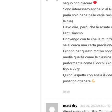
seguo con piacere
Sono interessato anche io al R
parla solo bene nelle varie rev
la tua).
Devo dire, però, che le rosate
l'entusiasmo.
Convengo con te che la munizio
se si cerca una certa precision
Proprio per questo motivo sono 
media qualità come la classica
performante come Fiocchi 77gr 
fino a 77gr.
Quindi aspetto con ansia il vid
possono ottenere
Reply
matt dry
July 21, 2023 At 3:01 PM
Aironi sabaudi be like: Oh her