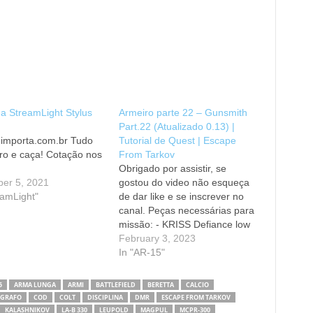
a StreamLight Stylus
Armeiro parte 22 – Gunsmith
Part.22 (Atualizado 0.13) |
importa.com.br Tudo
Tutorial de Quest | Escape
iro e caça! Cotação nos
From Tarkov
Obrigado por assistir, se
er 5, 2021
gostou do video não esqueça
eamLight"
de dar like e se inscrever no
canal. Peças necessárias para
missão: - KRISS Defiance low
profile flip-up rear sight - AR-
February 3, 2023
15 5.56x45 260mm barrel -
In "AR-15"
AR-15 KAC QDC 5.56x45
Flash Suppressor Kit - KAC
5
ARMA LUNGA
ARMI
BATTLEFIELD
BERETTA
CALCIO
QDSS NT-4 5.56x45 sound
GRAFO
COD
COLT
DISCIPLINA
DMR
ESCAPE FROM TARKOV
suppressor (FDE)…
KALASHNIKOV
LA-B 330
LEUPOLD
MAGPUL
MCPR-300