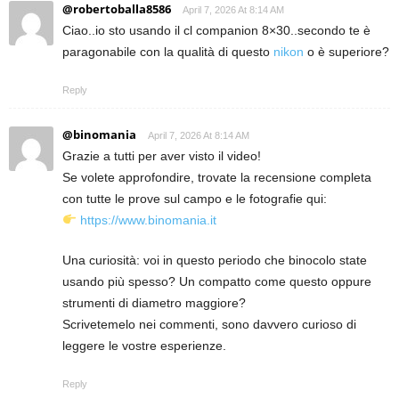
@robertoballa8586
April 7, 2026 At 8:14 AM
Ciao..io sto usando il cl companion 8×30..secondo te è
paragonabile con la qualità di questo
nikon
o è superiore?
Reply
@binomania
April 7, 2026 At 8:14 AM
Grazie a tutti per aver visto il video!
Se volete approfondire, trovate la recensione completa
con tutte le prove sul campo e le fotografie qui:
https://www.binomania.it
Una curiosità: voi in questo periodo che binocolo state
usando più spesso? Un compatto come questo oppure
strumenti di diametro maggiore?
Scrivetemelo nei commenti, sono davvero curioso di
leggere le vostre esperienze.
Reply