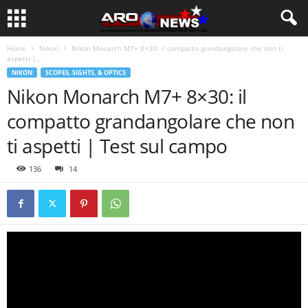
Home
Nikon
Nikon Monarch M7+ 8×30: il compatto grandangolare che non ti
aspetti |...
NIKON
SCOPES, SIGHTS, & OPTICS
Nikon Monarch M7+ 8×30: il
compatto grandangolare che non
ti aspetti | Test sul campo
136
14