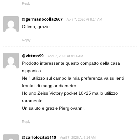
Reply
@germanocolla2667
April 7, 2026 At 8:14 AM
Ottimo, grazie
Reply
@vittoss99
April 7, 2026 At 8:14 AM
Prodotto interessante questo compatto della casa
nipponica.
Nell' utilizzo sul campo la mia preferenza va su lenti
frontali di maggior diametro.
Ho uno Zeiss Victory pocket 10×25 ma lo utilizzo
raramente.
Un saluto e grazie Piergiovanni.
Reply
@carlolozito5110
April 7, 2026 At 8:14 AM