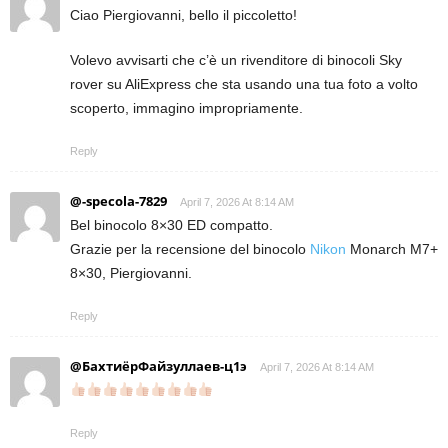
Ciao Piergiovanni, bello il piccoletto!
Volevo avvisarti che c’è un rivenditore di binocoli Sky
rover su AliExpress che sta usando una tua foto a volto
scoperto, immagino impropriamente.
Reply
@-specola-7829
April 7, 2026 At 8:14 AM
Bel binocolo 8×30 ED compatto.
Grazie per la recensione del binocolo
Nikon
Monarch M7+
8×30, Piergiovanni.
Reply
@БахтиёрФайзуллаев-ц1э
April 7, 2026 At 8:14 AM
Reply