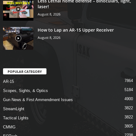
Less Lethal home defense – binoculars, light,
laser!
August 8, 2026
How to Lap an AR-15 Upper Receiver
August 8, 2026
POPULAR CATEGORY
7864
AR-15
5184
Scopes, Sights, & Optics
4900
Gun News & First Ammendment Issues
3822
StreamLight
3822
Tactical Lights
3805
CMMG
2708