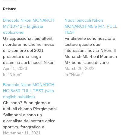
Related
Binocolo Nikon MONARCH
Nuovi binocoli Nikon
M7 10×42 – la giusta
MONARCH M5 e M7. FULL
evoluzione
TEST
Gli appassionati più attenti
Finalmente sono riuscito a
ricorderanno che nel mese
testare queste due
di Dicembre del 2021
interessanti novità Nikon. Il
presentai una lunga
Monarch M5 4 e il Monarch
disamina sui binocoli Nikon
M7 beneficiano di varie
Monarch M5 e M7. Questa
April 1, 2023
innovazioni rispetto ai
March 26, 2022
volta, viste le richieste
In "Nikon"
modelli precedenti tra cui l'
In "Nikon"
pervenute soprattutto dagli
ampio campo di vista (M7) e
Binocolo Nikon MONARCH
appassionati di birdwatching,
le ottiche ED. Il Monarch M5
HG 8×30 FULL TEST (with
ho deciso di presentarvi le
costa 419 euro mentre il
english subtitles)
mie impressioni sul campo
Monarch M7 ne costa …
Chi sono? Buon giorno a
riguardo il Nikon Monarch
tutti. Mi chiamo Piergiovanni
M7 10x42 che…
Salimbeni e sono un
giornalista del settore ottico
sportivo, fotografico e
astronomico. Sono il
November 11, 2021