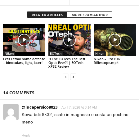
RELATED ARTICLES
MORE FROM AUTHOR
Nikon
EOTech
Nikon
Less Lethal home defense
Is The EOTech The Best
Nikon – Pro BTR
– binoculars, light, laser!
Optic Ever?! | EOTech
Riflescope.mp4
XPS2 Review
14 COMMENTS
@lucapersico8023
April 7, 2026 At 8:14 AM
Kowa bdii 8×32, scafo in magnesio e costa un pochino
meno
Reply