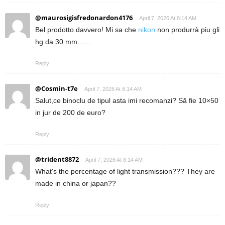
@maurosigisfredonardon4176
April 7, 2026 At 8:14 AM
Bel prodotto davvero! Mi sa che
nikon
non produrrà piu gli
hg da 30 mm……
Reply
@Cosmin-t7e
April 7, 2026 At 8:14 AM
Salut,ce binoclu de tipul asta imi recomanzi? Să fie 10×50
in jur de 200 de euro?
Reply
@trident8872
April 7, 2026 At 8:14 AM
What's the percentage of light transmission??? They are
made in china or japan??
Reply