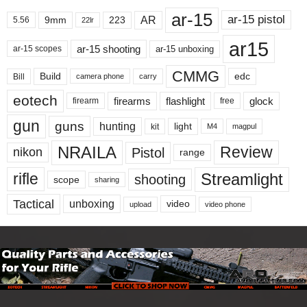
ar-15
ar-15 pistol
AR
9mm
223
5.56
22lr
ar15
ar-15 shooting
ar-15 unboxing
ar-15 scopes
CMMG
Build
edc
Bill
carry
camera phone
eotech
firearms
flashlight
glock
firearm
free
gun
guns
hunting
light
kit
magpul
M4
NRAILA
Review
Pistol
nikon
range
Streamlight
rifle
shooting
scope
sharing
Tactical
unboxing
video
upload
video phone