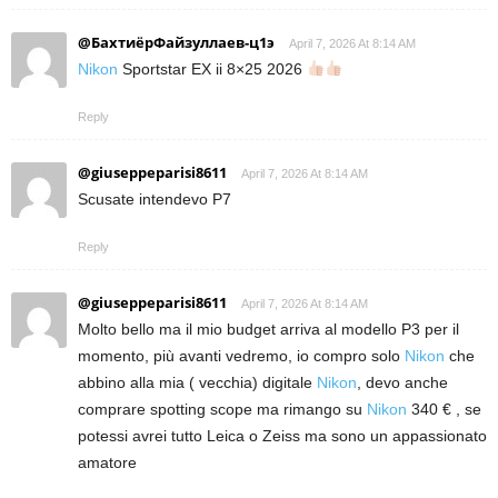
@БахтиёрФайзуллаев-ц1э
April 7, 2026 At 8:14 AM
Nikon
Sportstar EX ii 8×25 2026
Reply
@giuseppeparisi8611
April 7, 2026 At 8:14 AM
Scusate intendevo P7
Reply
@giuseppeparisi8611
April 7, 2026 At 8:14 AM
Molto bello ma il mio budget arriva al modello P3 per il
momento, più avanti vedremo, io compro solo
Nikon
che
abbino alla mia ( vecchia) digitale
Nikon
, devo anche
comprare spotting scope ma rimango su
Nikon
340 € , se
potessi avrei tutto Leica o Zeiss ma sono un appassionato
amatore