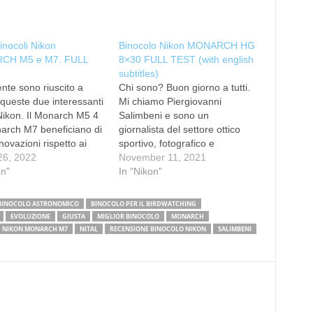
inocoli Nikon
Binocolo Nikon MONARCH HG
CH M5 e M7. FULL
8×30 FULL TEST (with english
subtitles)
nte sono riuscito a
Chi sono? Buon giorno a tutti.
 queste due interessanti
Mi chiamo Piergiovanni
Nikon. Il Monarch M5 4
Salimbeni e sono un
narch M7 beneficiano di
giornalista del settore ottico
novazioni rispetto ai
sportivo, fotografico e
precedenti tra cui l'
26, 2022
astronomico. Sono il
November 11, 2021
ampo di vista (M7) e le
on"
responsabile del magazine on-
In "Nikon"
 ED. Il Monarch M5
line www.binomania.it Ho
19 euro mentre il
iniziato a scrivere sulle riviste
BINOCOLO ASTRONOMICO
BINOCOLO PER IL BIRDWATCHING
h M7 ne costa …
di astronomia nel 1997 per poi
EVOLUZIONE
GIUSTA
MIGLIOR BINOCOLO
MONARCH
collaborare con quelle di
NIKON MONARCH M7
NITAL
RECENSIONE BINOCOLO NIKON
SALIMBENI
fotografia, natura e turismo. Se
volete…