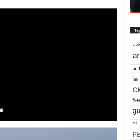
Tag
5.56
ar
ar-
Bill
C
fir
g
M4
Pis