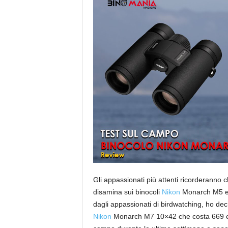
Gli appassionati più attenti ricorderanno
disamina sui binocoli
Nikon
Monarch M5 e M
dagli appassionati di birdwatching, ho dec
Nikon
Monarch M7 10×42 che costa 669 e be