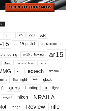
s
AR
9mm
223
22lr
-15
ar-15 pistol
ar-15 scopes
ar15
15 shooting
ar-15 unboxing
Build
carry
camera phone
MMG
eotech
edc
firearm
earms
flashlight
glock
free
un
guns
hunting
light
kit
NRAILA
nikon
magpul
Review
rifle
tol
range