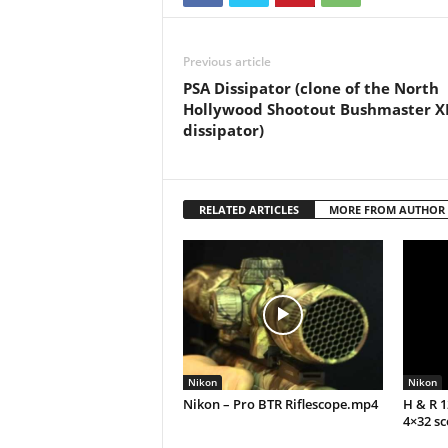
Previous article
PSA Dissipator (clone of the North
Hollywood Shootout Bushmaster X
dissipator)
RELATED ARTICLES
MORE FROM AUTHOR
Nikon
Nikon
Nikon – Pro BTR Riflescope.mp4
H & R 
4×32 s