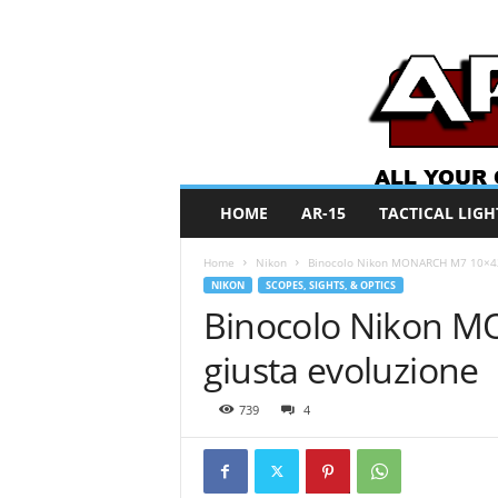
A
HOME
AR-15
TACTICAL LIGH
R
O
Home
Nikon
Binocolo Nikon MONARCH M7 10×42 
N
NIKON
SCOPES, SIGHTS, & OPTICS
e
Binocolo Nikon M
w
s
giusta evoluzione
739
4