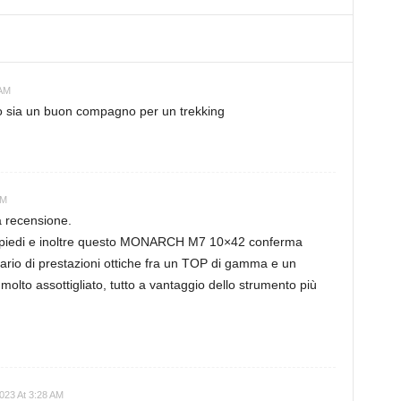
 AM
do sia un buon compagno per un trekking
AM
a recensione.
 piedi e inoltre questo MONARCH M7 10×42 conferma
vario di prestazioni ottiche fra un TOP di gamma e un
 molto assottigliato, tutto a vantaggio dello strumento più
2023 At 3:28 AM