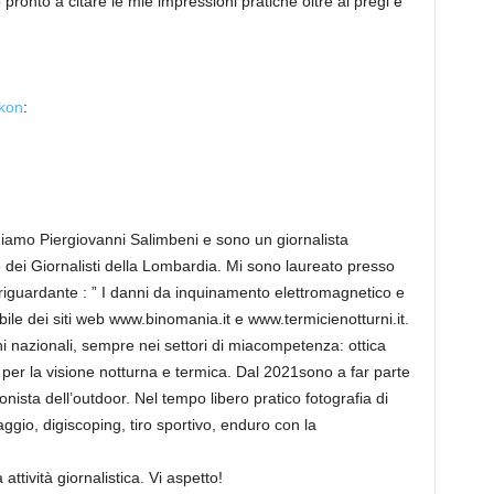
ronto a citare le mie impressioni pratiche oltre ai pregi e
kon
:
amo Piergiovanni Salimbeni e sono un giornalista
e dei Giornalisti della Lombardia. Mi sono laureato presso
i riguardante : ” I danni da inquinamento elettromagnetico e
bile dei siti web www.binomania.it e www.termicienotturni.it.
i nazionali, sempre nei settori di miacompetenza: ottica
i per la visione notturna e termica. Dal 2021sono a far parte
sta dell’outdoor. Nel tempo libero pratico fotografia di
ggio, digiscoping, tiro sportivo, enduro con la
attività giornalistica. Vi aspetto!