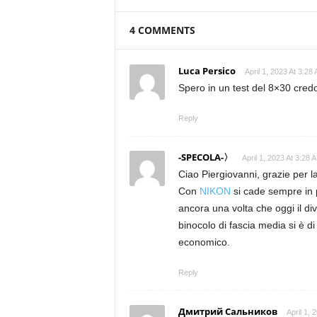
4 COMMENTS
Luca Persico
April 1, 2023 At 3:28
Spero in un test del 8×30 cre
Reply
-SPECOLA-〉
April 1, 2023 At 3:28 
Ciao Piergiovanni, grazie per l
Con
NIKON
si cade sempre in
ancora una volta che oggi il di
binocolo di fascia media si è di
economico.
Reply
Дмитрий Сальников
April 1, 