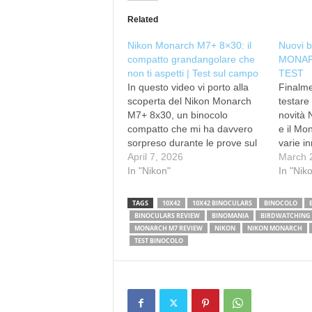
Related
Nikon Monarch M7+ 8×30: il
Nuovi b
compatto grandangolare che
MONAR
non ti aspetti | Test sul campo
TEST
In questo video vi porto alla
Finalme
scoperta del Nikon Monarch
testare
M7+ 8x30, un binocolo
novità 
compatto che mi ha davvero
e il Mo
sorpreso durante le prove sul
varie in
campo. Negli ultimi mesi ho
April 7, 2026
modelli 
March 
avuto modo di utilizzarlo in
In "Nikon"
ampio c
In "Nik
diversi contesti, dal
ottiche
birdwatching all’osservazione
costa 4
TAGS
10X42
10X42 BINOCULARS
BINOCOLO
paesaggistica fino a qualche
Monarc
BINOCULARS REVIEW
BINOMANIA
BIRDWATCHING
uscita sotto il cielo stellato, e
MONARCH M7 REVIEW
NIKON
NIKON MONARCH
posso…
TEST BINOCOLO