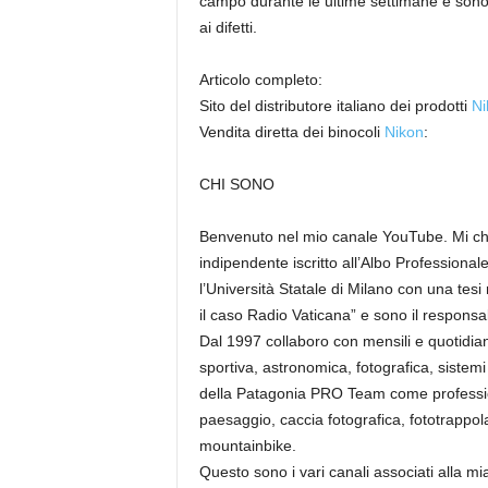
campo durante le ultime settimane e sono p
ai difetti.
Articolo completo:
Sito del distributore italiano dei prodotti
Ni
Vendita diretta dei binocoli
Nikon
:
CHI SONO
Benvenuto nel mio canale YouTube. Mi chi
indipendente iscritto all’Albo Professional
l’Università Statale di Milano con una tes
il caso Radio Vaticana” e sono il responsa
Dal 1997 collaboro con mensili e quotidian
sportiva, astronomica, fotografica, sistem
della Patagonia PRO Team come professioni
paesaggio, caccia fotografica, fototrappola
mountainbike.
Questo sono i vari canali associati alla mia 