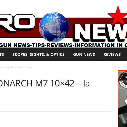
TS
SCOPES, SIGHTS, & OPTICS
GUN NEWS
REVIEWS
– la giusta evoluzione
ONARCH M7 10×42 – la