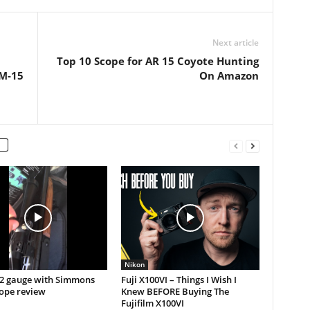
Next article
Top 10 Scope for AR 15 Coyote Hunting
M-15
On Amazon
Nikon
12 gauge with Simmons
Fuji X100VI – Things I Wish I
cope review
Knew BEFORE Buying The
Fujifilm X100VI