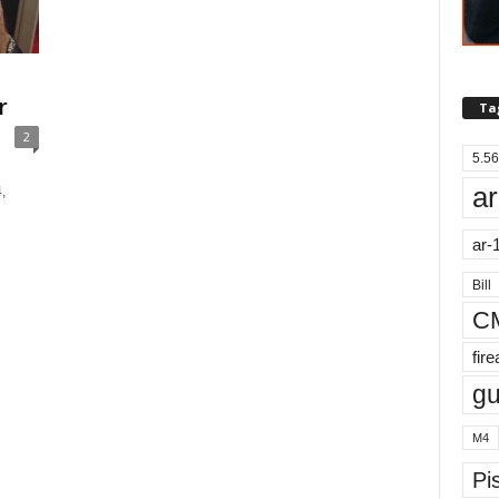
r
Ta
2
5.56
ar
,
ar-
Bill
C
fir
g
M4
Pis